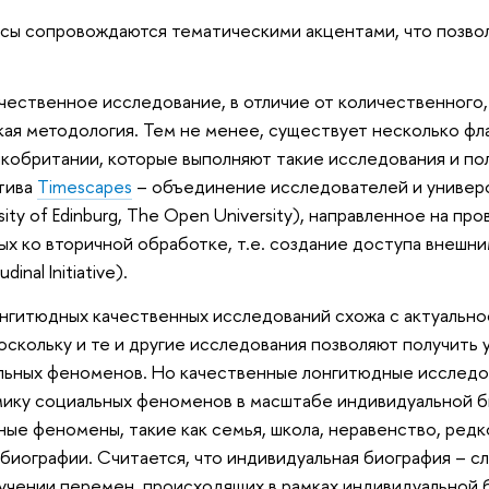
ы сопровождаются тематическими акцентами, что позволя
ественное исследование, в отличие от количественного
ая методология. Тем не менее, существует несколько фл
кобритании, которые выполняют такие исследования и п
тива
Timescapes
– объединение исследователей и университ
ersity of Edinburg, The Open University), направленное на
ых ко вторичной обработке, т.е. создание доступа внешн
dinal Initiative).
нгитюдных качественных исследований схожа с актуальн
оскольку и те и другие исследования позволяют получить
льных феноменов. Но качественные лонгитюдные исследов
ику социальных феноменов в масштабе индивидуальной би
ые феномены, такие как семья, школа, неравенство, редк
биографии. Считается, что индивидуальная биография – с
изучении перемен, происходящих в рамках индивидуальной