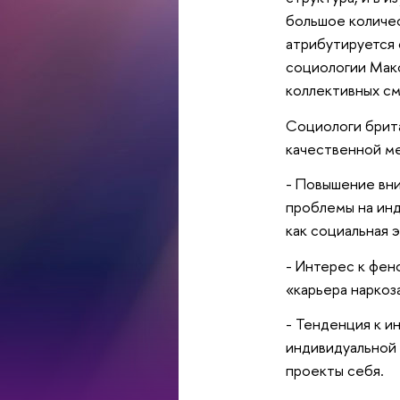
большое количес
атрибутируется 
социологии Макс
коллективных см
Социологи брит
качественной ме
- Повышение вни
проблемы на инд
как социальная 
- Интерес к фен
«карьера наркоз
- Тенденция к и
индивидуальной 
проекты себя.