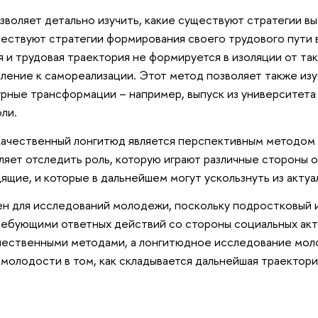
зволяет детально изучить, какие существуют стратегии вы
ществуют стратегии формирования своего трудового пути 
 и трудовая траектория не формируется в изоляции от так
ление к самореализации. Этот метод позволяет также изу
урные трансформации – например, выпуск из университета 
ли.
ачественный лонгитюд является перспективным методом 
ляет отследить роль, которую играют различные стороны о
ящие, и которые в дальнейшем могут ускользнуть из акту
ен для исследований молодежи, поскольку подростковый 
ребующими ответных действий со стороны социальных акт
чественными методами, а лонгитюдное исследование мол
молодости в том, как складывается дальнейшая траектор