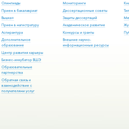
Олимпиады
Мониторинги
Кн
Прием в бакалавриат
Диссертационные советы
Ти
Вышка+
Защиты диссертаций
Ме
Прием в магистратуру
Академическое развитие
Жу
Аспирантура
Конкурсы и гранты
Пу
Дополнительное
Внешние научно-
образование
информационные ресурсы
Центр развития карьеры
Бизнес-инкубатор ВШЭ
Образовательные
партнерства
Обратная связь и
взаимодействие с
получателями услуг