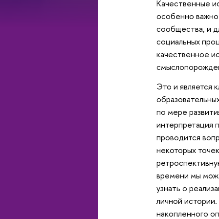
Качественные ис
особенно важно 
сообщества, и д
социальных про
качественное ис
смыслопорождени
Это и является 
образовательных
по мере развити
интерпретация п
проводится вопр
некоторых точек
ретроспективную
времени мы може
узнать о реализ
личной истории.
накопленного оп