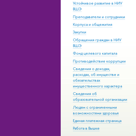
Устойчивое развитие в НИУ
ВШЭ
Преподаватели и сотрудники
Корпуса и общежития
Закупки
Обращения граждан в НИУ
ВШЭ
Фонд целевого капитала
Противодействие коррупции
Сведения о доходах,
расходах, об имуществе и
обязательствах
имущественного характера
Сведения об
образовательной организации
Людям с ограниченными
возможностями здоровья
Единая платежная страница
Работа в Вышке