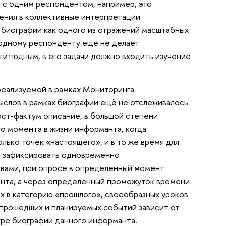
 с одним респондентом, например, это
ения в коллективные интерпретации
 биографии как одного из отражений масштабных
 одному респонденту ещё не делает
итюдным, в его задачи должно входить изучение
реализуемой в рамках Мониторинга
ыслов в рамках биографии ещё не отслеживалось
пост-фактум описание, в большой степени
го момента в жизни информанта, когда
лько точек «настоящего», и в то же время для
ет зафиксировать одновременно
овами, при опросе в определенный момент
анта, а через определенный промежуток времени
 их в категорию «прошлого», своеобразных уроков
 прошедших и планируемых событий зависит от
туре биографии данного информанта.