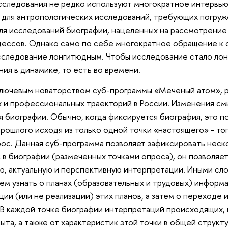
следования не редко используют многократное интервью
для антропологических исследований, требующих погруж
ля исследований биографии, нацеленных на рассмотрение
цессов. Однако само по себе многократное обращение к
следование лонгитюдным. Чтобы исследование стало лонг
я в динамике, то есть во времени.
ключевым новаторством суб-программы «Меченый атом», 
 и профессиональных траекторий в России. Изменения см
я биографии. Обычно, когда фиксируется биография, это 
рошлого исходя из только одной точки «настоящего» - то
ос. Данная суб-программа позволяет зафиксировать неско
 в биографии (размеченных точками опроса), он позволя
, актуальную и перспективную интерпретации. Иными сл
м узнать о планах (образовательных и трудовых) информ
ации (или не реализации) этих планов, а затем о переходе
 В каждой точке биографии интерпретаций происходящих,
ыта, а также от характеристик этой точки в общей струк