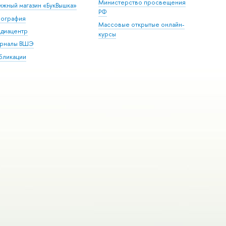
Министерство просвещения
ижный магазин «БукВышка»
РФ
пография
Массовые открытые онлайн-
диацентр
курсы
рналы ВШЭ
бликации