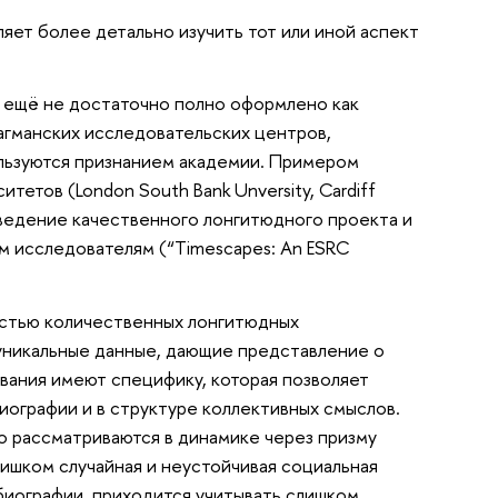
ет более детально изучить тот или иной аспект
, ещё не достаточно полно оформлено как
агманских исследовательских центров,
ользуются признанием академии. Примером
етов (London South Bank Unversity, Cardiff
 проведение качественного лонгитюдного проекта и
им исследователям (“Timescapes: An ESRC
остью количественных лонгитюдных
 уникальные данные, дающие представление о
ания имеют специфику, которая позволяет
ографии и в структуре коллективных смыслов.
о рассматриваются в динамике через призму
лишком случайная и неустойчивая социальная
 биографии, приходится учитывать слишком