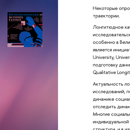
Некоторые опрос
траектории.
Лонгитюдное кач
исследовательск
особенно в Вели
является инициа
University, Univ
подготовку данн
Qualitative Longitu
Актуальность ло
исследований, п
динамике социа
отследить динам
Многие социальн
индивидуальной 
структура, и в 