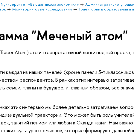
й университет «Высшая школа экономики»
Административно-управл
ток
Мониторинговые исследования
Траектории в образовании и 
амма "Меченый атом"
Tracer Atom) это интерпретативный лонгитюдный проект,
ти каждая из наших панелей (кроме панели 5-тикласснико
еством респондентов. В рамках этих интервью затрагивае
ль семьи, планы на будущее, и, главным образом, все зна
амках этих интервью мы более детально затрагиваем вопро
дивидуальной траектории. Это может быть роль учителей в
док, занятий пением или любви к Скандинавии. Нам важно 
 таких культурных смыслов, которые формируют дальнейш