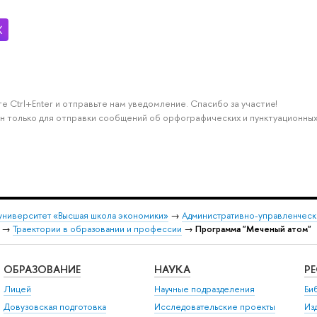
е Ctrl+Enter и отправьте нам уведомление. Спасибо за участие!
н только для отправки сообщений об орфографических и пунктуационных
университет «Высшая школа экономики»
→
Административно-управленческ
→
Траектории в образовании и профессии
→
Программа "Меченый атом"
ОБРАЗОВАНИЕ
НАУКА
Р
Лицей
Научные подразделения
Би
Довузовская подготовка
Исследовательские проекты
Из