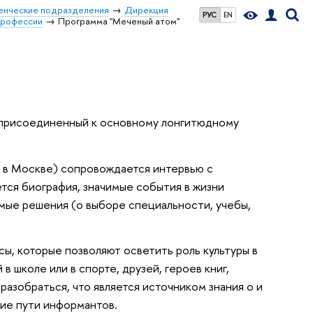
енческие подразделения
Дирекция
РУС
EN
профессии
Программа "Меченый атом"
 присоединенный к основному лонгитюдному
в в Москве) сопровождается интервью с
тся биография, значимые события в жизни
чимые решения (о выборе специальности, учебы,
сы, которые позволяют осветить роль культуры в
 школе или в спорте, друзей, героев книг,
разобраться, что является источником знания о и
ие пути информантов.