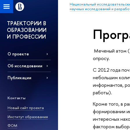
Национальный исследовательски
научных исследований и разрабо
ТРАЕКТОРИИ В
Прогр
ОБРАЗОВАНИИ
И ПРОФЕССИИ
Меченый атом (
О проекте
опросу.
Об исследовании
С 2012 года поч
небольшим колич
Публикации
информантов, ро
работы).
Контакты
Кроме того, в р
Новый сайт проекта
формировании ин
Институт образования
интересных нахо
ФОМ
фактором выбора