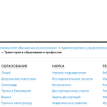
университет «Высшая школа экономики»
→
Административно-управленческ
→
Траектории в образовании и профессии
ОБРАЗОВАНИЕ
НАУКА
Р
Лицей
Научные подразделения
Би
Довузовская подготовка
Исследовательские проекты
Из
Олимпиады
Мониторинги
Кн
Прием в бакалавриат
Диссертационные советы
Ти
Вышка+
Защиты диссертаций
Ме
Прием в магистратуру
Академическое развитие
Жу