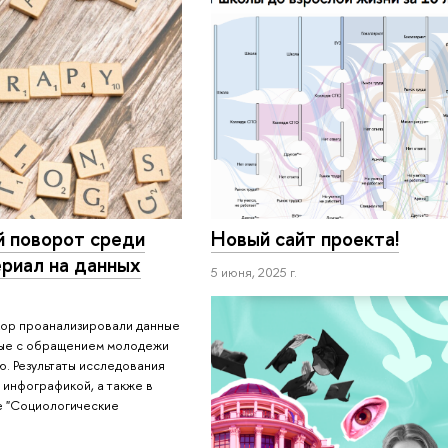
Новый сайт проекта!
 поворот среди
риал на данных
5 июня, 2025 г.
чкор проанализировали данные
ные с обращением молодежи
. Результаты исследования
 инфографикой, а также в
е "Социологические