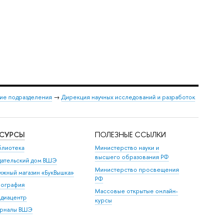
ие подразделения
→
Дирекция научных исследований и разработок
ЕСУРСЫ
ПОЛЕЗНЫЕ ССЫЛКИ
блиотека
Министерство науки и
высшего образования РФ
дательский дом ВШЭ
Министерство просвещения
ижный магазин «БукВышка»
РФ
пография
Массовые открытые онлайн-
диацентр
курсы
рналы ВШЭ