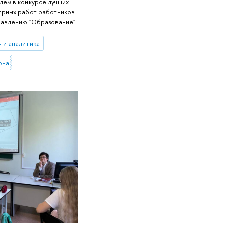
ем в конкурсе лучших
лярных работ работников
равлению "Образование".
 и аналитика
онального образования