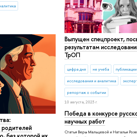
налитика
Выпущен спецпроект, по
результатам исследовани
ТрОП
цифра дня
не учеба
публикации
исследования и аналитика
экспер
репортаж о событии
10 августа, 2023 г.
Победа в конкурсе русск
тва:
научных работ
 родителей
Статья Веры Мальцевой и Натальи Роз
, без которой их