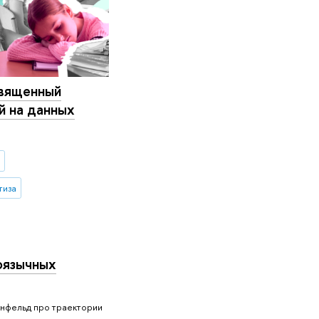
священный
й на данных
тиза
оязычных
енфельд про траектории