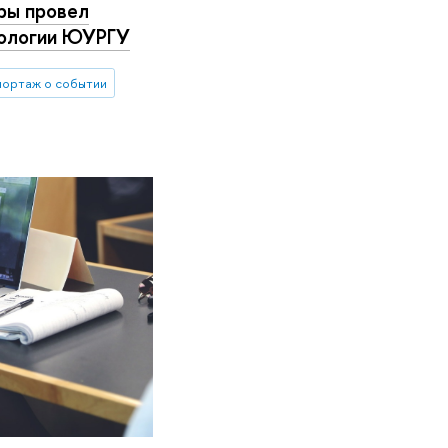
ры провел
иологии ЮУРГУ
портаж о событии