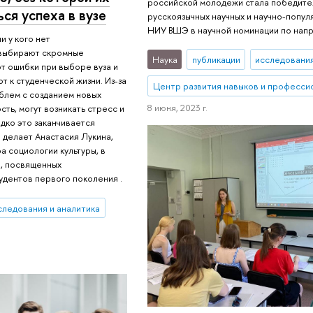
российской молодежи стала победител
ся успеха в вузе
русскоязычных научных и научно-попу
НИУ ВШЭ в научной номинации по нап
и у кого нет
 выбирают скромные
Наука
публикации
исследования
т ошибки при выборе вуза и
 к студенческой жизни. Из-за
Центр развития навыков и професси
облем с созданием новых
8 июня, 2023 г.
сть, могут возникать стресс и
дко это заканчивается
ы делает Анастасия Лукина,
а социологии культуры, в
, посвященных
удентов первого поколения .
следования и аналитика