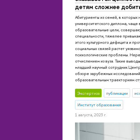
детям сложнее добить
Абитуриенты из семей, в которых н
университетского диплома, чаще
образовательные цели, совершаю
специальности, тяжелее привыкают
этого культурного дефицита и пр
социальных связей растет уязвимо
психологические проблемы. Нере
отчислением из вуза. Такие вывод
младший научный сотрудник Центр
обзоре зарубежных исследований
образовательным траекториям ст
Экспертиза
публикации
ис
Институт образования
1 августа, 2023 г.