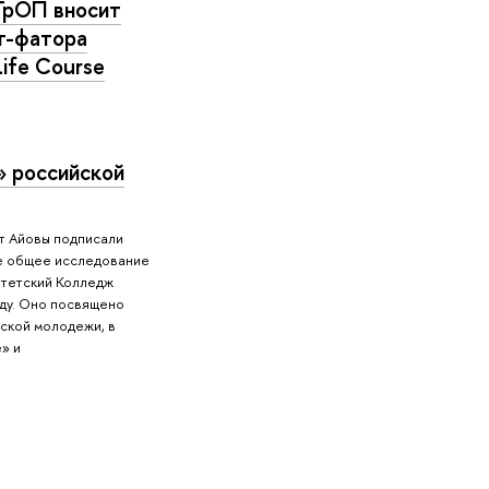
ТрОП вносит
т-фатора
Life Course
» российской
т Айовы подписали
е общее исследование
итетский Колледж
оду. Оно посвящено
ской молодежи, в
» и