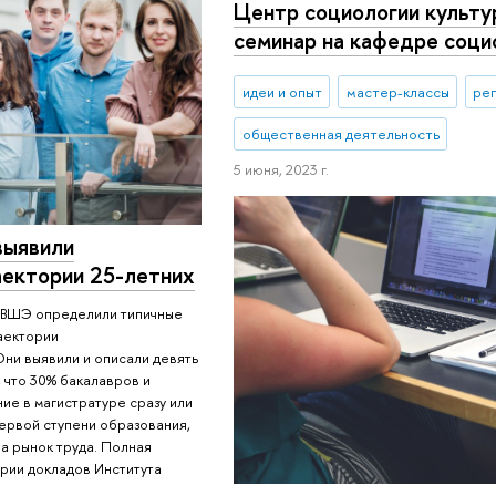
Центр социологии культу
семинар на кафедре соц
идеи и опыт
мастер-классы
ре
общественная деятельность
5 июня, 2023 г.
выявили
ектории 25-летних
я ВШЭ определили типичные
аектории
ни выявили и описали девять
 что 30% бакалавров и
е в магистратуре сразу или
первой ступени образования,
а рынок труда. Полная
рии докладов Института