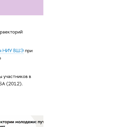
траекторий
ия НИУ ВШЭ
при
о
 участников в
SA (2012).