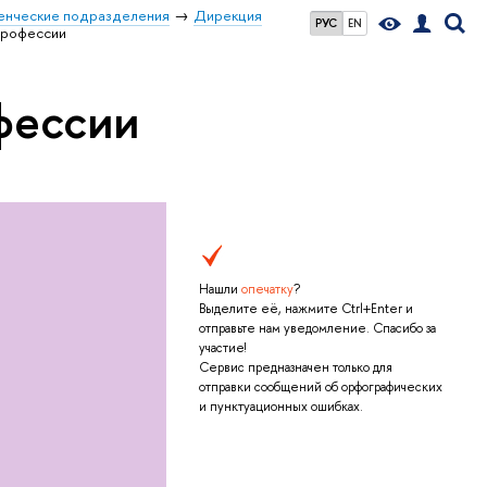
енческие подразделения
Дирекция
РУС
EN
профессии
фессии
Нашли
опечатку
?
Выделите её, нажмите Ctrl+Enter и
отправьте нам уведомление. Спасибо за
участие!
Сервис предназначен только для
отправки сообщений об орфографических
и пунктуационных ошибках.