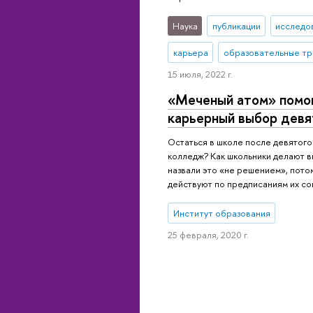
Наука
публикации
исследо
карьера
образовательные тр
15 июля, 2022 г.
«Меченый атом» помо
карьерный выбор девя
Остаться в школе после девятого 
колледж? Как школьники делают 
назвали это «не решением», пото
действуют по предписаниям их со
Институт образования
25 февраля, 2020 г.