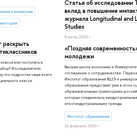
Статья об исследовании 
вклад в повышение импак
вания и аналитика
журнала Longitudinal and 
аектории
Studies
9 июля, 2020 г.
г раскрыть
«Поздняя современность
тиклассников
молодежи
класса или поступать в
Высшая школа экономики и Университе
выбор? Исследователи
соглашение о сотрудничестве. Перво
му что подростки чаще всего
Институт образования ВШЭ и универс
циального класса.
образования представят уже в этом г
образовательным траекториям россий
которых соединились «индустриальные
«постиндустриальные» тренды.
Институт образования
21 февраля, 2020 г.