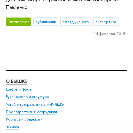
Павленко
Экспертиза
публикации
взгляд ученого
экспертиза
14 февраля 2018
О ВЫШКЕ
ОБ
Цифры и факты
Ли
Руководство и структура
Дов
Устойчивое развитие в НИУ ВШЭ
Ол
Преподаватели и сотрудники
При
Корпуса и общежития
Вы
Закупки
При