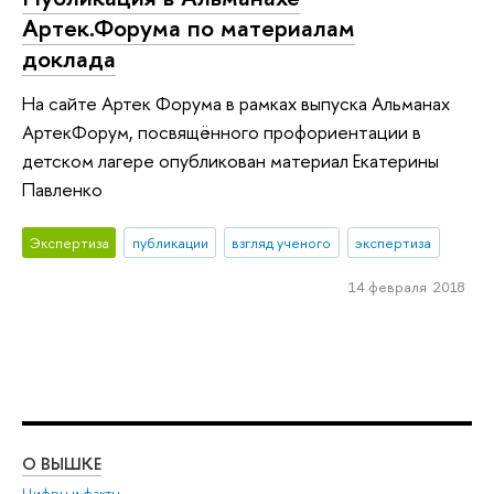
Артек.Форума по материалам
доклада
На сайте Артек Форума в рамках выпуска Альманах
АртекФорум, посвящённого профориентации в
детском лагере опубликован материал Екатерины
Павленко
Экспертиза
публикации
взгляд ученого
экспертиза
14 февраля 2018
О ВЫШКЕ
ОБ
Цифры и факты
Ли