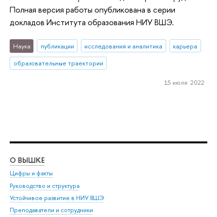
Полная версия работы опубликована в серии
докладов Института образования НИУ ВШЭ.
Наука
публикации
исследования и аналитика
карьера
образовательные траектории
15 июля 2022
О ВЫШКЕ
ОБ
Цифры и факты
Ли
Руководство и структура
Дов
Устойчивое развитие в НИУ ВШЭ
Ол
Преподаватели и сотрудники
При