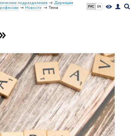
енческие подразделения
Дирекция
РУС
EN
профессии
Новости
Тема
»