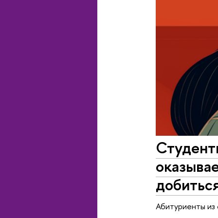
Студенты
оказывае
добиться
Абитуриенты из 