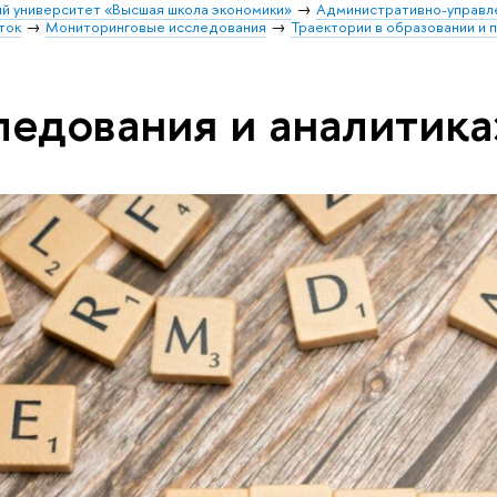
й университет «Высшая школа экономики»
Административно-управл
ток
Мониторинговые исследования
Траектории в образовании и 
ледования и аналитика