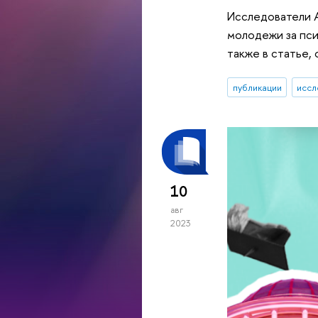
Исследователи А
молодежи за пси
также в статье,
публикации
иссл
10
авг
2023