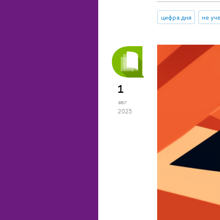
цифра дня
не уч
1
авг
2023