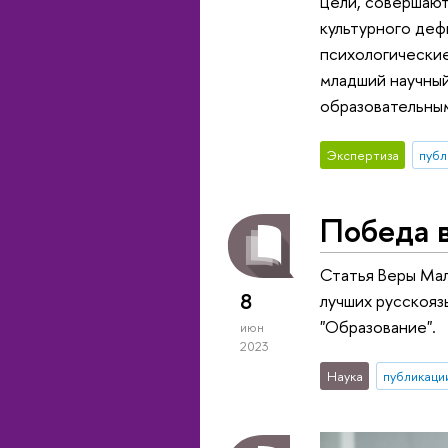
цели, совершают
культурного деф
психологические
младший научный
образовательным
Экспертиза
публ
Победа в
Статья Веры Мал
8
лучших русскояз
"Образование".
июн
2023
Наука
публикаци