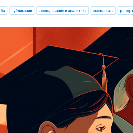
еба
публикации
исследования и аналитика
экспертиза
репорт