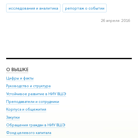
исследования и аналитика
репортаж о событии
26 апреля 2016
О ВЫШКЕ
ОБ
Цифры и факты
Ли
Руководство и структура
Дов
Устойчивое развитие в НИУ ВШЭ
Ол
Преподаватели и сотрудники
При
Корпуса и общежития
Вы
Закупки
При
Обращения граждан в НИУ ВШЭ
Ас
Фонд целевого капитала
До